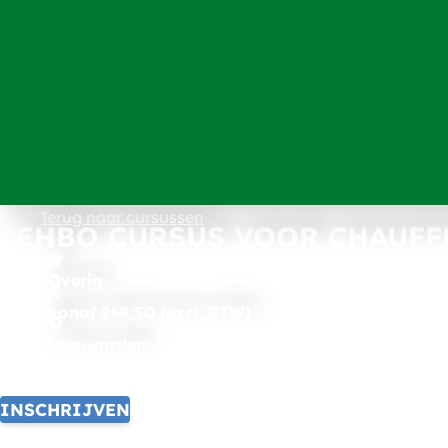
Terug naar cursussen
EHBO CURSUS VOOR CHAUFFE
Overig
vanaf 268,50 (excl. BTW)
Leeuwarden
INSCHRIJVEN