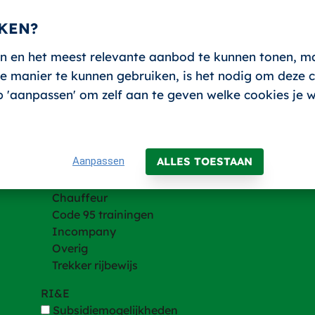
KEN?
n en het meest relevante aanbod te kunnen tonen, m
 manier te kunnen gebruiken, is het nodig om deze co
Trainingen
 op 'aanpassen' om zelf aan te geven welke cookies je 
Trainingen
Heftruck en andere hefmachines
Hijsen
Aanpassen
ALLES TOESTAAN
VCA
BHV
Chauffeur
Code 95 trainingen
Incompany
Overig
Trekker rijbewijs
RI&E
Subsidiemogelijkheden