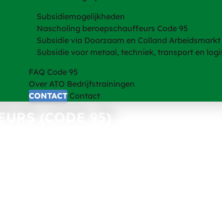
Subsidiemogelijkheden
Nascholing beroepschauffeurs Code 95
Subsidie via Doorzaam en Colland Arbeidsmarkt
Subsidie voor metaal, techniek, transport en logi
FAQ Code 95
Over ATO Bedrijfstrainingen
CONTACT
Contact
URS (CODE 95)