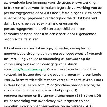
uw eventuele toestemming voor de gegevensverwerking in
te trekken of bezwaar te maken tegen de verwerking van uw
persoonsgegevens door ATO Bedrijfstrainingen BV en heeft
u het recht op gegevensoverdraagbaarheid. Dat betekent
dat u bij ons een verzoek kunt indienen om de
persoonsgegevens die wij van u beschikken in een
computerbestand naar u of een ander, door u genoemde
organisatie, te sturen.
U kunt een verzoek tot inzage, correctie, verwijdering,
gegevensoverdraging van uw persoonsgegevens of verzoek
tot intrekking van uw toestemming of bezwaar op de
verwerking van uw persoonsgegevens sturen
naar
info@ato-training.nl
. Om er zeker van te zijn dat het
verzoek tot inzage door u is gedaan, vragen wij u een kopie
van uw identiteitsbewijs met het verzoek mee te sturen. Maak
in deze kopie uw pasfoto, MRZ (machine readable zone, de
strook met nummers onderaan het paspoort),
paspoortnummer en Burgerservicenummer (BSN) zwart. Dit
ter bescherming van uw privacy. We reageren zo snel
mogelijk, maar binnen vier weken, op uw verzoek. ATO