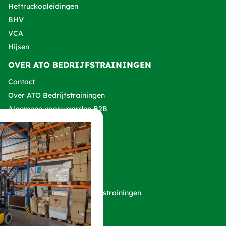
Heftruckopleidingen
BHV
VCA
Hijsen
OVER ATO BEDRIJFSTRAININGEN
Contact
Over ATO Bedrijfstrainingen
Algemene voorwaarden B2B
Klachtenprocedure
VOLG ONZE SOCIALS!
Copyright 2026 ATO Bedrijfstrainingen
Privacy verklaring
Cookies