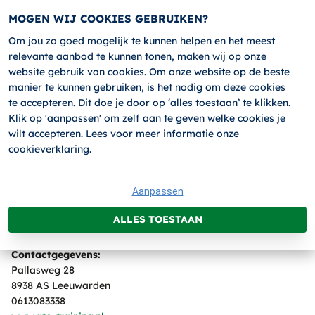
MOGEN WIJ COOKIES GEBRUIKEN?
Om jou zo goed mogelijk te kunnen helpen en het meest
relevante aanbod te kunnen tonen, maken wij op onze
HOME
website gebruik van cookies. Om onze website op de beste
manier te kunnen gebruiken, is het nodig om deze cookies
te accepteren. Dit doe je door op ‘alles toestaan’ te klikken.
Home
Privacy verklaring
Klik op 'aanpassen' om zelf aan te geven welke cookies je
ATO Bedrijfstrainingen BV, gevestigd aan Pallasweg 28 8938
wilt accepteren. Lees voor meer informatie onze
AS Leeuwarden, is verantwoordelijk voor de verwerking van
cookieverklaring.
persoonsgegevens zoals weergegeven in deze
privacyverklaring.
Aanpassen
ALLES TOESTAAN
Contactgegevens:
Pallasweg 28
8938 AS Leeuwarden
0613083338