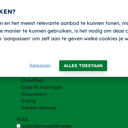
KEN?
n en het meest relevante aanbod te kunnen tonen, m
 manier te kunnen gebruiken, is het nodig om deze co
Trainingen
 op 'aanpassen' om zelf aan te geven welke cookies je 
Trainingen
Heftruck en andere hefmachines
Hijsen
Aanpassen
ALLES TOESTAAN
VCA
BHV
Chauffeur
Code 95 trainingen
Incompany
Overig
Trekker rijbewijs
RI&E
Subsidiemogelijkheden