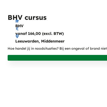
BHV cursus
BHV
vanaf 166,00 (excl. BTW)
Leeuwarden, Middenmeer
Hoe handel jij in noodsituaties? Bij een ongeval of brand nie
BEDRIJFSTRAININGEN
Heftruckopleidingen
BHV
VCA