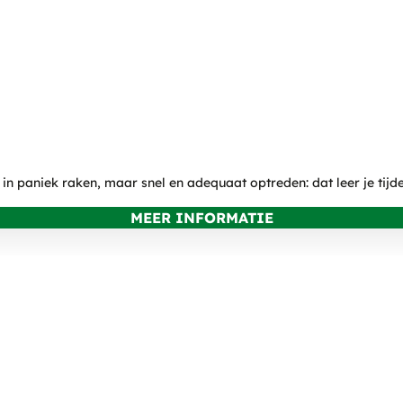
t in paniek raken, maar snel en adequaat optreden: dat leer je tij
MEER INFORMATIE
OVER ATO BEDRIJFSTRAI
Contact
Over ATO Bedrijfstrainingen
Algemene voorwaarden B2B