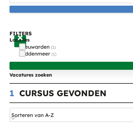
FILTERS
Locaties
Leeuwarden
(
1
)
Middenmeer
(
1
)
Vacatures zoeken
1
CURSUS GEVONDEN