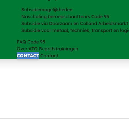
Subsidiemogelijkheden
Nascholing beroepschauffeurs Code 95
Subsidie via Doorzaam en Colland Arbeidsmarkt
Subsidie voor metaal, techniek, transport en logi
FAQ Code 95
Over ATO Bedrijfstrainingen
CONTACT
Contact
rein? Of wat als er brand uit breekt op kantoor? Belangrijke vrage
 je leert elke calamiteit de baas te zijn.