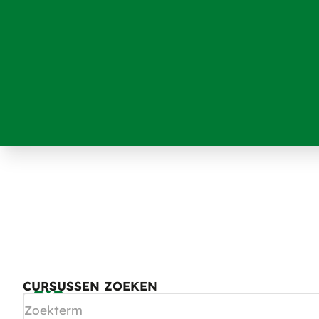
Home
Trainingen
BHV
BEDRIJFSHULPVERLENING
Wat moet je doen als er een ongeluk plaatsvindt op het werkter
training. ATO Bedrijfstrainingen biedt diverse trainingen waarmee
CURSUSSEN ZOEKEN