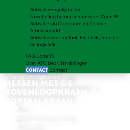
Subsidiemogelijkheden
Nascholing beroepschauffeurs Code 95
Subsidie via Doorzaam en Colland
Arbeidsmarkt
Subsidie voor metaal, techniek, transport
en logistiek
FAQ Code 95
Over ATO Bedrijfstrainingen
CONTACT
Contact
Terug naar cursussen
HIJSEN MET DE
BOVENLOOPKRAAN /
PORTAALKRAAN
Hijsen
vanaf 259,00 (excl. BTW)