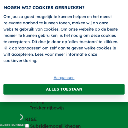
MOGEN WIJ COOKIES GEBRUIKEN?
Om jou zo goed mogelijk te kunnen helpen en het meest
relevante aanbod te kunnen tonen, maken wij op onze
HOME
website gebruik van cookies. Om onze website op de beste
Trainingen
manier te kunnen gebruiken, is het nodig om deze cookies
te accepteren. Dit doe je door op ‘alles toestaan’ te klikken.
Trainingen
Klik op 'aanpassen' om zelf aan te geven welke cookies je
Heftruck en andere hefmachines
wilt accepteren. Lees voor meer informatie onze
Hijsen
cookieverklaring.
VCA
BHV
Aanpassen
Chauffeur
Code 95 trainingen
ALLES TOESTAAN
Incompany
Overig
Trekker rijbewijs
RI&E
Subsidiemogelijkheden