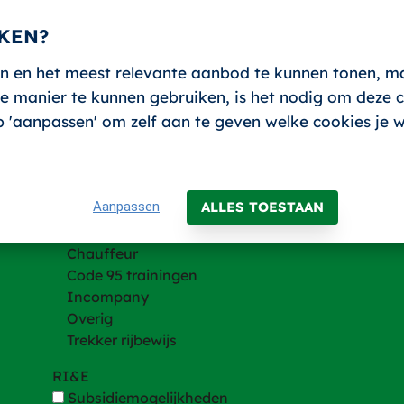
KEN?
n en het meest relevante aanbod te kunnen tonen, m
 manier te kunnen gebruiken, is het nodig om deze co
Trainingen
 op 'aanpassen' om zelf aan te geven welke cookies je 
Trainingen
Heftruck en andere hefmachines
Hijsen
Aanpassen
ALLES TOESTAAN
VCA
BHV
Chauffeur
Code 95 trainingen
Incompany
Overig
Trekker rijbewijs
RI&E
Subsidiemogelijkheden