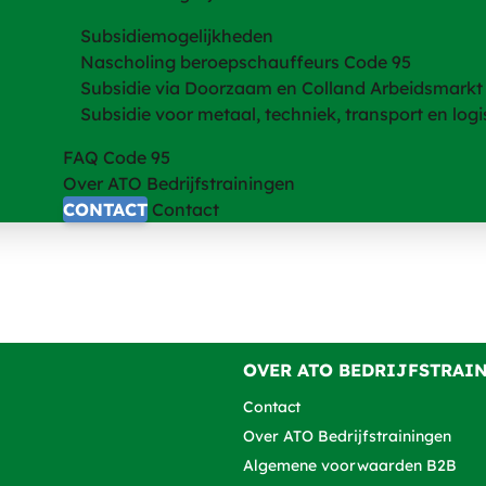
Subsidiemogelijkheden
Nascholing beroepschauffeurs Code 95
Subsidie via Doorzaam en Colland Arbeidsmarkt
Subsidie voor metaal, techniek, transport en logi
FAQ Code 95
Over ATO Bedrijfstrainingen
CONTACT
Contact
OVER ATO BEDRIJFSTRAI
Contact
Over ATO Bedrijfstrainingen
Algemene voorwaarden B2B