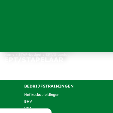
Home
STAP-budget
EPT/Stapelaar
EPT/STAPELAAR
BEDRIJFSTRAININGEN
Heftruckopleidingen
BHV
VCA