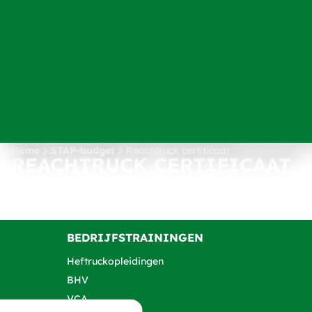
Home
STAP-budget
Reachtruck certificaat
REACHTRUCK CERTIFICAAT
BEDRIJFSTRAININGEN
Heftruckopleidingen
BHV
VCA