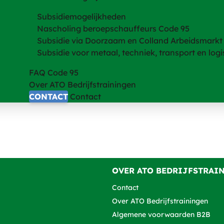
Subsidiemogelijkheden
Nascholing beroepschauffeurs Code 95
Subsidie via Doorzaam en Colland Arbeidsmarkt
Subsidie voor metaal, techniek, transport en logi
FAQ Code 95
Over ATO Bedrijfstrainingen
CONTACT
Contact
OVER ATO BEDRIJFSTRAI
Contact
Over ATO Bedrijfstrainingen
Algemene voorwaarden B2B