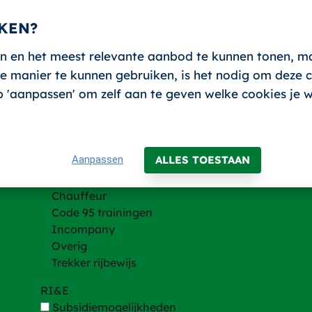
KEN?
n en het meest relevante aanbod te kunnen tonen, m
 manier te kunnen gebruiken, is het nodig om deze co
Trainingen
 op 'aanpassen' om zelf aan te geven welke cookies je 
Trainingen
Heftruck en andere hefmachines
Hijsen
Aanpassen
ALLES TOESTAAN
VCA
BHV
Chauffeur
Code 95 trainingen
Incompany
Overig
Trekker rijbewijs
RI&E
Subsidiemogelijkheden