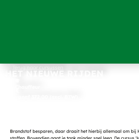
Terug naar cursussen
HET NIEUWE RIJDEN
Chauffeur
vanaf 372,00 (excl. BTW)
Brandstof besparen, daar draait het hierbij allemaal om bij 
stoffen. Bovendien gaat je tank minder snel leeg. De cursus '