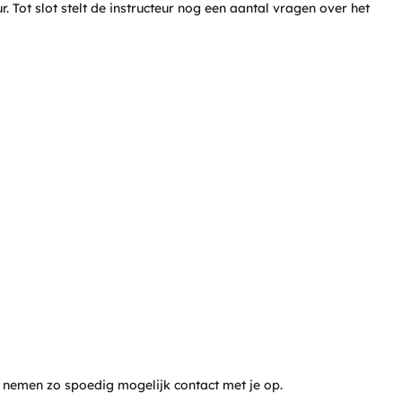
. Tot slot stelt de instructeur nog een aantal vragen over het
 te gaan tot een energie-efficiënter rij- en reisgedrag door
inder brandstof. Dat betekent ook: minder CO
2
-uitstoot,
e nemen zo spoedig mogelijk contact met je op.