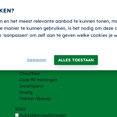
KEN?
n en het meest relevante aanbod te kunnen tonen, m
 manier te kunnen gebruiken, is het nodig om deze co
Trainingen
 op 'aanpassen' om zelf aan te geven welke cookies je 
Trainingen
Heftruck en andere hefmachines
Hijsen
Aanpassen
ALLES TOESTAAN
VCA
BHV
Chauffeur
Code 95 trainingen
Incompany
Overig
Trekker rijbewijs
RI&E
Subsidiemogelijkheden