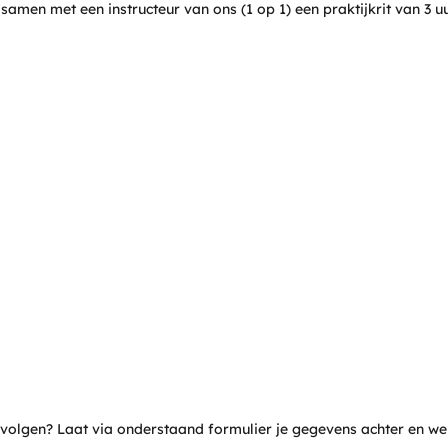
samen met een instructeur van ons (1 op 1) een praktijkrit van 3 uur
, zakelijk rijders, beroepschauffeurs en wagenparkbeheerders over
 goede rijstijl?
ders op rijles hebben geleerd. Door zuinig te rijden verbruik je m
ag volgen? Laat via onderstaand formulier je gegevens achter en w