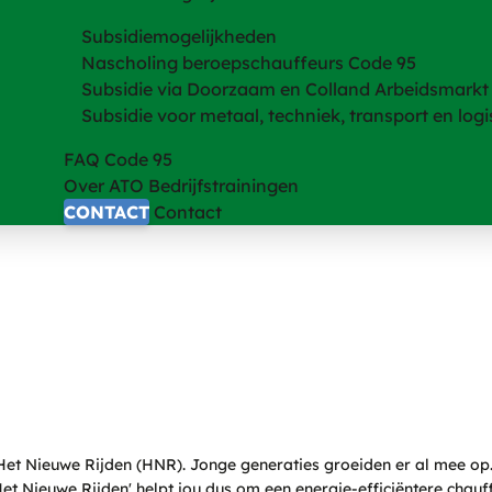
Subsidiemogelijkheden
Nascholing beroepschauffeurs Code 95
Subsidie via Doorzaam en Colland Arbeidsmarkt
Subsidie voor metaal, techniek, transport en logi
FAQ Code 95
Over ATO Bedrijfstrainingen
CONTACT
Contact
Het Nieuwe Rijden (HNR). Jonge generaties groeiden er al mee op. 
Het Nieuwe Rijden' helpt jou dus om een energie-efficiëntere chauf