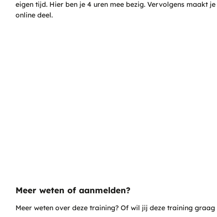
eigen tijd. Hier ben je 4 uren mee bezig. Vervolgens maakt je 
online deel.
Veelgestelde vragen
Wat is Het Nieuwe Rijden?
Het programma 'Het Nieuwe Rijden' stimuleert automobilisten
slimmer te rijden en te reizen.
Wat zijn de voordelen van een
Nieuwe auto's vragen om een andere rijstijl dan veel bestuur
minder stikstof en minder roet en fijnstof in de lucht.
Meer weten of aanmelden?
Meer weten over deze training? Of wil jij deze training gra