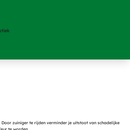
stiek
Door zuiniger te rijden verminder je uitstoot van schadelijke
feur te worden.