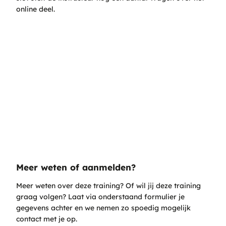
online deel.
Veelgestelde vragen
Wat is Rijoptimalisatie
Beroepschauffeurs bewust maken van hun rijgedrag.
Daarmee een kostenbesparing realiseren door
verminderd brandstofverbruik en afname van schades.
Dit samen met het verhogen van het comfort en
veiligheid van de gasten.
Meer weten of aanmelden?
Meer weten over deze training? Of wil jij deze training
graag volgen? Laat via onderstaand formulier je
gegevens achter en we nemen zo spoedig mogelijk
contact met je op.