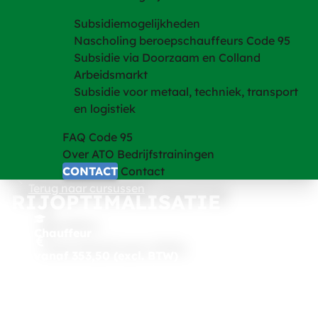
Subsidiemogelijkheden
Nascholing beroepschauffeurs Code 95
Subsidie via Doorzaam en Colland
Arbeidsmarkt
Subsidie voor metaal, techniek, transport
en logistiek
FAQ Code 95
Over ATO Bedrijfstrainingen
CONTACT
Contact
Terug naar cursussen
RIJOPTIMALISATIE
Chauffeur
vanaf 353,50 (excl. BTW)