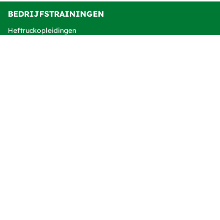
BEDRIJFSTRAININGEN
Heftruckopleidingen
BHV
VCA
Hijsen
OVER ATO BEDRIJFSTRAININGEN
Contact
Over ATO Bedrijfstrainingen
Algemene voorwaarden B2B
Klachtenprocedure
VOLG ONZE SOCIALS!
Copyright 2026 ATO Bedrijfstrainingen