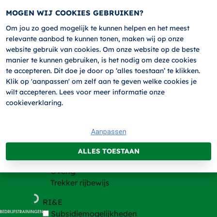
MOGEN WIJ COOKIES GEBRUIKEN?
Om jou zo goed mogelijk te kunnen helpen en het meest
relevante aanbod te kunnen tonen, maken wij op onze
HOME
website gebruik van cookies. Om onze website op de beste
Trainingen
manier te kunnen gebruiken, is het nodig om deze cookies
te accepteren. Dit doe je door op ‘alles toestaan’ te klikken.
Trainingen
Klik op 'aanpassen' om zelf aan te geven welke cookies je
Heftruck en andere hefmachines
wilt accepteren. Lees voor meer informatie onze
Hijsen
cookieverklaring.
VCA
BHV
Aanpassen
Chauffeur
Code 95 trainingen
ALLES TOESTAAN
Incompany
Overig
Trekker rijbewijs
RI&E
Subsidiemogelijkheden