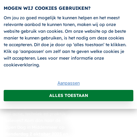
MOGEN WIJ COOKIES GEBRUIKEN?
Om jou zo goed mogelijk te kunnen helpen en het meest
relevante aanbod te kunnen tonen, maken wij op onze
HOME
website gebruik van cookies. Om onze website op de beste
manier te kunnen gebruiken, is het nodig om deze cookies
te accepteren. Dit doe je door op ‘alles toestaan’ te klikken.
Home
ATO Open Dag
ATO OPEN
Klik op 'aanpassen' om zelf aan te geven welke cookies je
wilt accepteren. Lees voor meer informatie onze
DAG
cookieverklaring.
ONTDEK. BELEEF. LEER.
Aanpassen
Benieuwd naar wat ATO
Bedrijfstrainingen voor jou of
ALLES TOESTAAN
je organisatie kan betekenen?
Of wil je gewoon een middag
vol actie, techniek en praktijk
beleven? Kom dan naar de
Open Dag in Middenmeer op
donderdag 2 oktober 2025
en