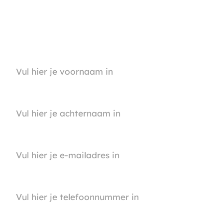
Wil jij erbij zijn en niets missen? Schrijf je gratis in via
onderstaand formulier! Heb je nog vragen? Neem
gerust
contact
met ons op - we helpen je graag verder!
Voornaam
Achternaam
E-mail
Telefoonnummer
Toestemming