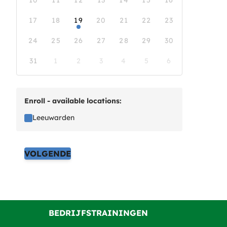
10
11
12
13
14
15
16
17
18
19
20
21
22
23
24
25
26
27
28
29
30
31
1
2
3
4
5
6
Enroll - available locations:
Leeuwarden
VOLGENDE
BEDRIJFSTRAININGEN