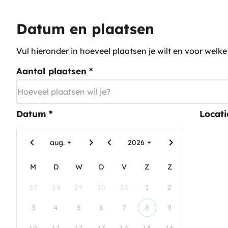
Datum en plaatsen
Vul hieronder in hoeveel plaatsen je wilt en voor welk
Aantal plaatsen
*
Datum
*
Locati
aug.
2026
M
D
W
D
V
Z
Z
27
28
29
30
31
1
2
3
4
5
6
7
8
9