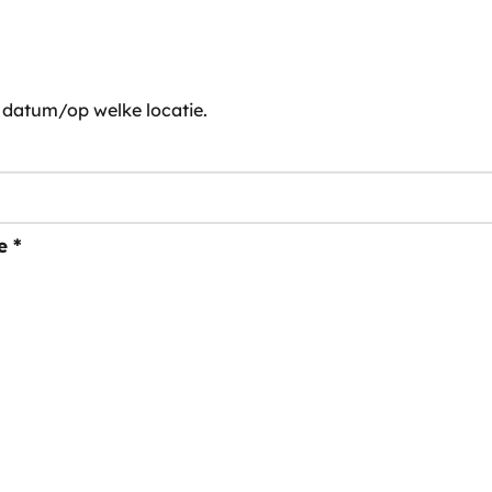
e datum/op welke locatie.
e
*