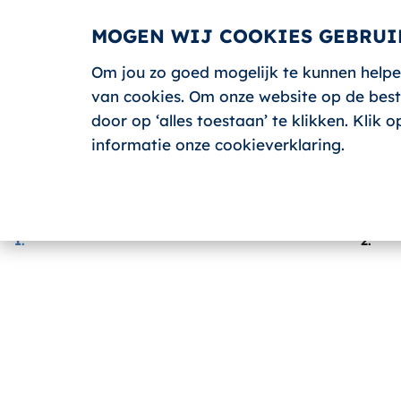
MOGEN WIJ COOKIES GEBRUI
Om jou zo goed mogelijk te kunnen helpe
van cookies. Om onze website op de beste
Terug
door op ‘alles toestaan’ te klikken. Klik
AANMELDEN
informatie onze cookieverklaring.
1.
2.
EHBO CURSUS VOOR CHAUFF
Categorie:
Overig
Type cursus:
EHBO U21 Code 95
Prijs:
€268.50 (excl. BTW)