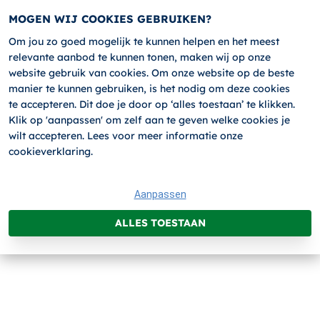
MOGEN WIJ COOKIES GEBRUIKEN?
Om jou zo goed mogelijk te kunnen helpen en het meest
relevante aanbod te kunnen tonen, maken wij op onze
website gebruik van cookies. Om onze website op de beste
manier te kunnen gebruiken, is het nodig om deze cookies
Terug
AANMELDEN
te accepteren. Dit doe je door op ‘alles toestaan’ te klikken.
Klik op 'aanpassen' om zelf aan te geven welke cookies je
wilt accepteren. Lees voor meer informatie onze
cookieverklaring.
1.
2.
3.
4.
5.
Aanpassen
ALLES TOESTAAN
HIJSEN MET DE AUTOLAADKRAAN
(BEPERKT HIJSBEWIJS)
Categorie:
Hijsen
Type cursus:
Hijsen met de Autolaadkraan (geen Code 95)
Prijs:
€369.00 (excl. BTW)