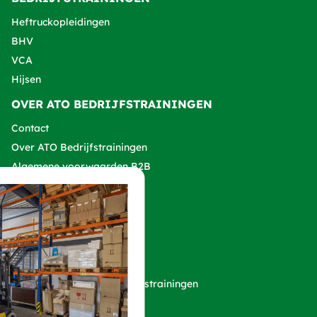
Heftruckopleidingen
BHV
VCA
Hijsen
OVER ATO BEDRIJFSTRAININGEN
Contact
Over ATO Bedrijfstrainingen
Algemene voorwaarden B2B
Klachtenprocedure
VOLG ONZE SOCIALS!
Copyright 2026 ATO Bedrijfstrainingen
Privacy verklaring