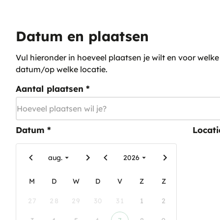
Datum en plaatsen
Vul hieronder in hoeveel plaatsen je wilt en voor welke
datum/op welke locatie.
Aantal plaatsen
*
Datum
*
Locati
aug.
2026
M
D
W
D
V
Z
Z
27
28
29
30
31
1
2