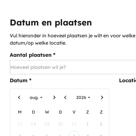
Datum en plaatsen
Vul hieronder in hoeveel plaatsen je wilt en voor welke
datum/op welke locatie.
Aantal plaatsen
*
Datum
*
Locati
aug.
2026
M
D
W
D
V
Z
Z
27
28
29
30
31
1
2