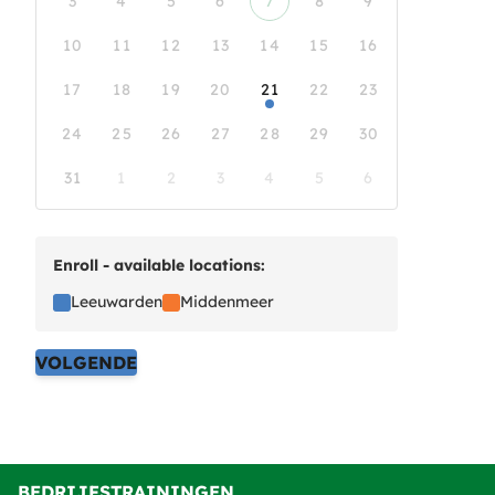
3
4
5
6
7
8
9
10
11
12
13
14
15
16
17
18
19
20
21
22
23
24
25
26
27
28
29
30
31
1
2
3
4
5
6
Enroll - available locations:
Leeuwarden
Middenmeer
VOLGENDE
BEDRIJFSTRAININGEN