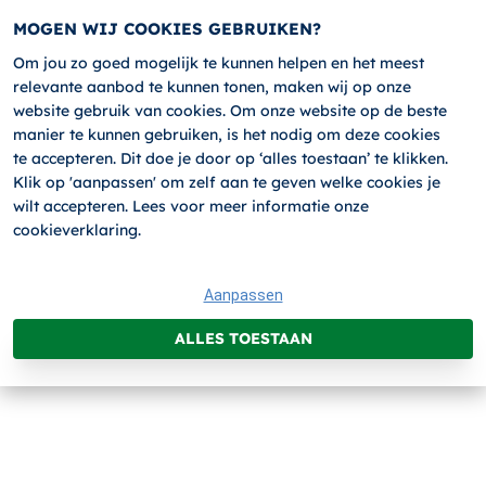
MOGEN WIJ COOKIES GEBRUIKEN?
Om jou zo goed mogelijk te kunnen helpen en het meest
relevante aanbod te kunnen tonen, maken wij op onze
website gebruik van cookies. Om onze website op de beste
manier te kunnen gebruiken, is het nodig om deze cookies
Terug
AANMELDEN
te accepteren. Dit doe je door op ‘alles toestaan’ te klikken.
Klik op 'aanpassen' om zelf aan te geven welke cookies je
wilt accepteren. Lees voor meer informatie onze
cookieverklaring.
1.
2.
3.
4.
5.
Aanpassen
ALLES TOESTAAN
VEILIG WERKEN MET DE
HOOGWERKER
Categorie:
Overig
Type cursus:
Hoogwerker
Prijs:
€259.00 (excl. BTW)