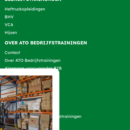
Heftruckopleidingen
BHV
VCA
Hijsen
OVER ATO BEDRIJFSTRAININGEN
Contact
Over ATO Bedrijfstrainingen
Algemene voorwaarden B2B
Klachtenprocedure
VOLG ONZE SOCIALS!
Copyright 2026 ATO Bedrijfstrainingen
Privacy verklaring