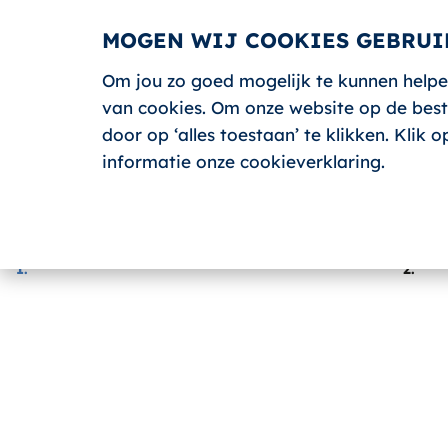
MOGEN WIJ COOKIES GEBRUI
Om jou zo goed mogelijk te kunnen helpe
van cookies. Om onze website op de beste
Terug
door op ‘alles toestaan’ te klikken. Klik
AANMELDEN
informatie onze cookieverklaring.
1.
2.
VEILIG WERKEN MET DE H
Categorie:
Heftruck
Type cursus:
Heftruck & Verreiker basis (geen Code 95)
Prijs:
€364.00 (excl. BTW)