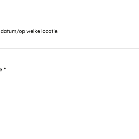
e datum/op welke locatie.
e
*