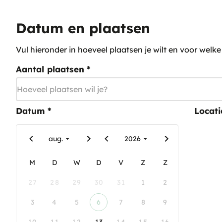
Datum en plaatsen
Vul hieronder in hoeveel plaatsen je wilt en voor welk
Aantal plaatsen
*
Datum
*
Locati
aug.
2026
M
D
W
D
V
Z
Z
27
28
29
30
31
1
2
3
4
5
6
7
8
9