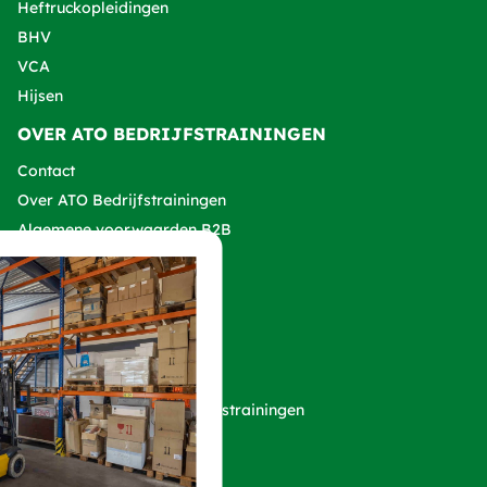
Heftruckopleidingen
BHV
VCA
Hijsen
OVER ATO BEDRIJFSTRAININGEN
Contact
Over ATO Bedrijfstrainingen
Algemene voorwaarden B2B
Klachtenprocedure
VOLG ONZE SOCIALS!
Copyright 2026 ATO Bedrijfstrainingen
Privacy verklaring
Cookies