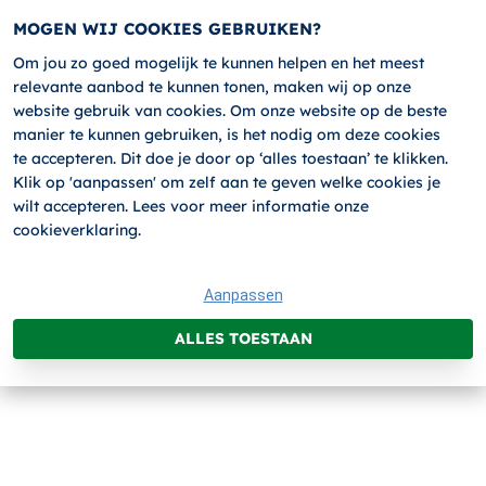
MOGEN WIJ COOKIES GEBRUIKEN?
Om jou zo goed mogelijk te kunnen helpen en het meest
relevante aanbod te kunnen tonen, maken wij op onze
website gebruik van cookies. Om onze website op de beste
manier te kunnen gebruiken, is het nodig om deze cookies
Terug
AANMELDEN
te accepteren. Dit doe je door op ‘alles toestaan’ te klikken.
Klik op 'aanpassen' om zelf aan te geven welke cookies je
wilt accepteren. Lees voor meer informatie onze
cookieverklaring.
1.
2.
3.
4.
5.
Aanpassen
ALLES TOESTAAN
BHV CURSUS
Categorie:
BHV
Type cursus:
BHV Herhaling, Module EHBO
Prijs:
€166.00 (excl. BTW)