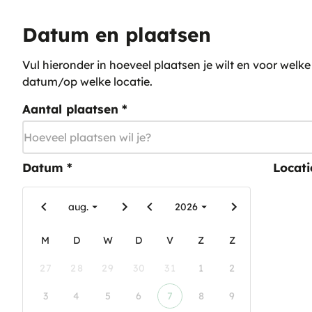
Datum en plaatsen
Vul hieronder in hoeveel plaatsen je wilt en voor welke
datum/op welke locatie.
Aantal plaatsen
*
Datum
*
Locati
aug.
2026
M
D
W
D
V
Z
Z
27
28
29
30
31
1
2
3
4
5
6
7
8
9